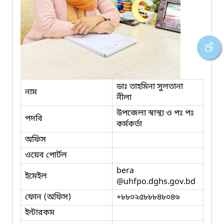
ডাঃ তাহমিনা সুলতানা
নাম
নীলা
উপজেলা স্বাস্থ্য ও পঃ পঃ
পদবি
কর্মকর্তা
অফিস
ওয়েব পোর্টল
bera
ইমেইল
@uhfpo.dghs.gov.bd
ফোন (অফিস)
+৮৮০২৫৮৮৮৪৮০৪৬
ইন্টারকম