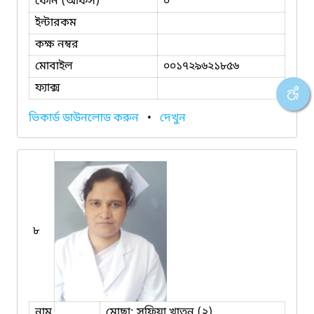
ফোন (অফিস)
০
ইন্টারকম
কক্ষ নম্বর
মোবাইল
০০১৭২৯৬২১৮৫৬
ফ্যাক্স
ভিকার্ড ডাউনলোড করুন
•
দেখুন
৮
নাম
মোছা: সুফিয়া খাতুন (২)