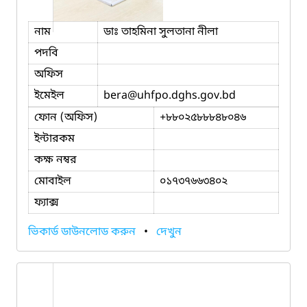
নাম
ডাঃ তাহমিনা সুলতানা নীলা
পদবি
অফিস
ইমেইল
bera
@uhfpo.dghs.gov.bd
ফোন (অফিস)
+৮৮০২৫৮৮৮৪৮০৪৬
ইন্টারকম
কক্ষ নম্বর
মোবাইল
০১৭৩৭৬৬৩৪০২
ফ্যাক্স
ভিকার্ড ডাউনলোড করুন
•
দেখুন