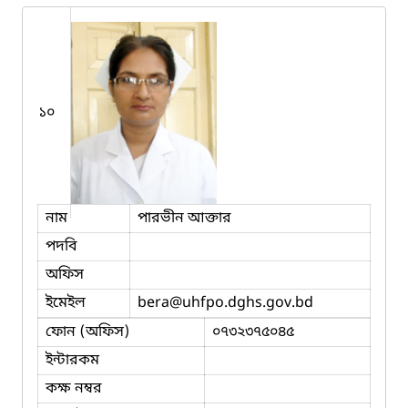
১০
নাম
পারভীন আক্তার
পদবি
অফিস
ইমেইল
bera
@uhfpo.dghs.gov.bd
ফোন (অফিস)
০৭৩২৩৭৫০৪৫
ইন্টারকম
কক্ষ নম্বর