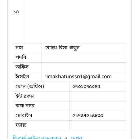
১৩
নাম
মোছাঃ রিমা খাতুন
পদবি
অফিস
ইমেইল
rimakhatunssn1
@gmail.com
ফোন (অফিস)
০৭৩২৩৭৫০৪৫
ইন্টারকম
কক্ষ নম্বর
মোবাইল
০১৭৫৭০১৫৪৩৫
ফ্যাক্স
ভিকার্ড ডাউনলোড করুন
•
দেখুন