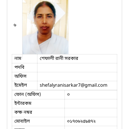
৬
নাম
শেফালী রানী সরকার
পদবি
অফিস
ইমেইল
shefalyranisarkar7
@gmail.com
ফোন (অফিস)
০
ইন্টারকম
কক্ষ নম্বর
মোবাইল
০১৭৩৬২৫৯৪৭২