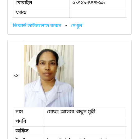
মোবাইল
০১৭১৮-৪৪৪৮৯৬
ফ্যাক্স
ভিকার্ড ডাউনলোড করুন
•
দেখুন
১১
নাম
মোছা: আসমা খাতুন মুন্নী
পদবি
অফিস