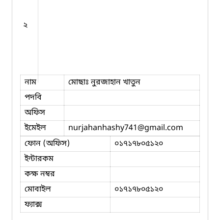
২
নাম
মোছাঃ নুরজাহান খাতুন
পদবি
অফিস
ইমেইল
nurjahanhashy741
@gmail.com
ফোন (অফিস)
০১৭১৭৮০৫১২০
ইন্টারকম
কক্ষ নম্বর
মোবাইল
০১৭১৭৮০৫১২০
ফ্যাক্স