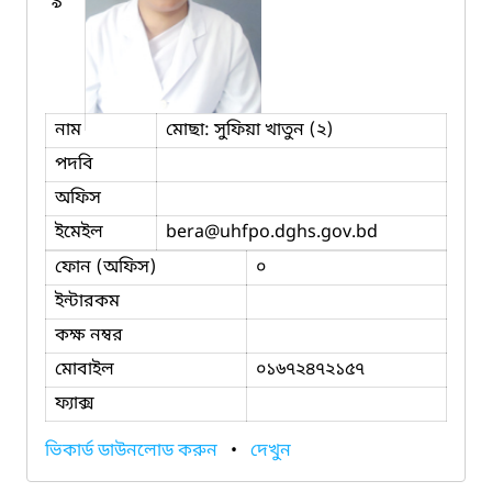
৯
নাম
মোছা: সুফিয়া খাতুন (২)
পদবি
অফিস
ইমেইল
bera
@uhfpo.dghs.gov.bd
ফোন (অফিস)
০
ইন্টারকম
কক্ষ নম্বর
মোবাইল
০১৬৭২৪৭২১৫৭
ফ্যাক্স
ভিকার্ড ডাউনলোড করুন
•
দেখুন