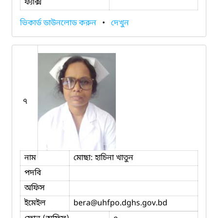
ফ্যাক্স
ভিকার্ড ডাউনলোড করুন
•
দেখুন
৭
নাম
মোছা: হাচিনা খাতুন
পদবি
অফিস
ইমেইল
bera
@uhfpo.dghs.gov.bd