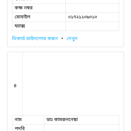
কক্ষ নম্বর
মোবাইল
০১৭২১১০৯০১০
ফ্যাক্স
ভিকার্ড ডাউনলোড করুন
•
দেখুন
৪
নাম
ডাঃ কামরুননেছা
পদবি