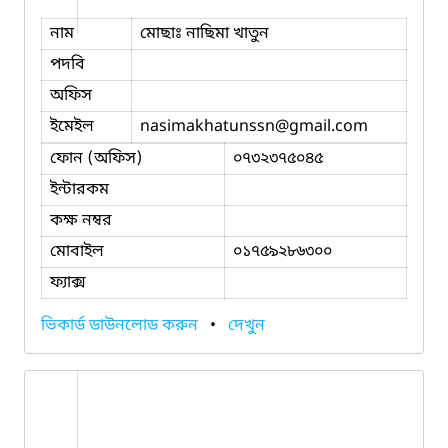
নাম
মোছাঃ নাছিমা খাতুন
পদবি
অফিস
ইমেইল
nasimakhatunssn
@gmail.com
ফোন (অফিস)
০৭৩২৩৭৫০৪৫
ইন্টারকম
কক্ষ নম্বর
মোবাইল
০১৭৫৯২৮৬৩০০
ফ্যাক্স
ভিকার্ড ডাউনলোড করুন
•
দেখুন