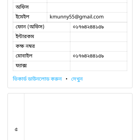
অফিস
ইমেইল
kmunny55
@gmail.com
ফোন (অফিস)
০১৭৬৪২৪৪১৫৯
ইন্টারকম
কক্ষ নম্বর
মোবাইল
০১৭৬৪২৪৪১৫৯
ফ্যাক্স
ভিকার্ড ডাউনলোড করুন
•
দেখুন
৫