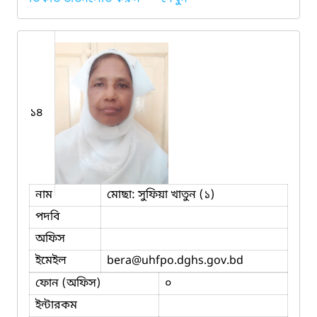
১৪
নাম
মোছা: সুফিয়া খাতুন (১)
পদবি
অফিস
ইমেইল
bera
@uhfpo.dghs.gov.bd
ফোন (অফিস)
০
ইন্টারকম