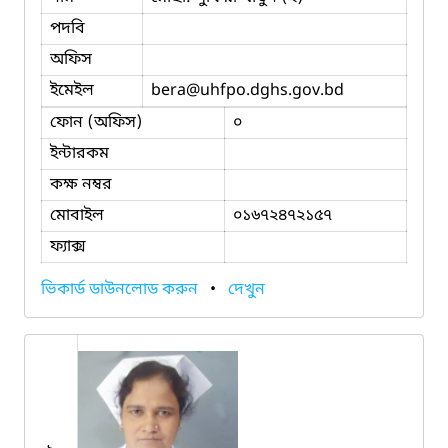
পদবি
অফিস
ইমেইল
bera
@uhfpo.dghs.gov.bd
ফোন (অফিস)
০
ইন্টারকম
কক্ষ নম্বর
মোবাইল
০১৬৭২৪৭২১৫৭
ফ্যাক্স
ভিকার্ড ডাউনলোড করুন
•
দেখুন