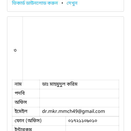
ভিকার্ড ডাউনলোড করুন
•
দেখুন
৩
নাম
ডাঃ মাহমুদুল করিম
পদবি
অফিস
ইমেইল
dr.mkr.mmch49
@gmail.com
ফোন (অফিস)
০১৭২১১০৯০১০
ইন্টারকম