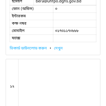
ইমেইল
bera
@uhfpo.dghs.gov.bd
ফোন (অফিস)
০
ইন্টারকম
কক্ষ নম্বর
মোবাইল
০১৭৩১১৭০৮৮৮
ফ্যাক্স
ভিকার্ড ডাউনলোড করুন
•
দেখুন
১২