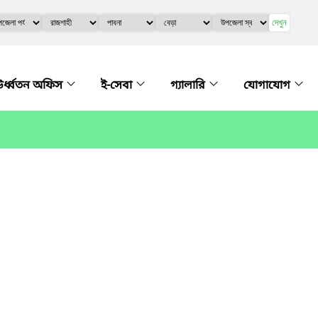
দেখুন
র্ধ্বতন অফিস
ই-সেবা
গ্যালারি
যোগাযোগ